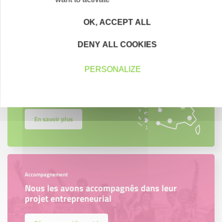
OK, ACCEPT ALL
DENY ALL COOKIES
Créateurs
Trouvez à qui vous adresser
PERSONALIZE
Créateurs, repreneurs, vos interlocuteurs en
région.
En savoir plus
Accompagnement
Nous les avons accompagnés dans leur
projet entrepreneurial