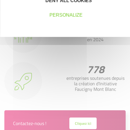
DENY ALL COOKIES
PERSONALIZE
200
emplois créés ou maintenus
en 2024
778
entreprises soutenues depuis
la création d'Initiative
Faucigny Mont Blanc
Contactez-nous !
Cliquez ici